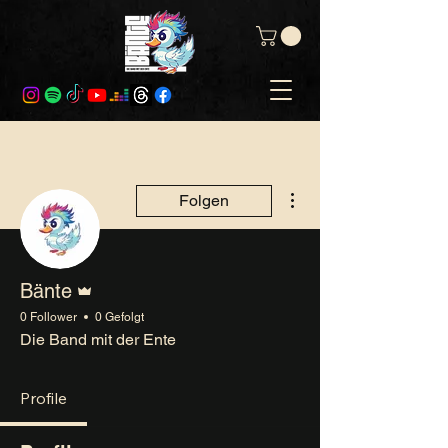
Weitere Optionen
Folgen
Administrator
Bänte
0 Follower
0 Gefolgt
Die Band mit der Ente
Profile