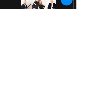
19. Jan. 2026
∙
1
Min.
29.08.2026 - ApenAir
Festival 2026
Bänte live auf dem Apen
Air Festival 2026
9
0
2