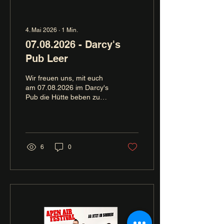
4. Mai 2026
∙
1
Min.
07.08.2026 - Darcy's
Pub Leer
Wir freuen uns, mit euch
am 07.08.2026 im Darcy's
Pub die Hütte beben zu
lassen. Also seid dabei
und feiert mit uns! Happy
Go Punkrock! -Bänte
6
0